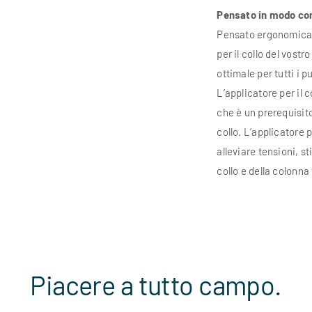
Pensato in modo co
Pensato ergonomicame
per il collo del vost
ottimale per tutti i p
L’applicatore per il 
che è un prerequisit
collo. L’applicatore 
alleviare tensioni, s
collo e della colonna
Piacere a tutto campo.