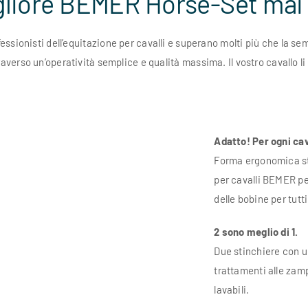
igliore BEMER Horse-Set mai 
essionisti dell’equitazione per cavalli e superano molti più che la sem
traverso un’operatività semplice e qualità massima. Il vostro cavallo li 
Adatto! Per ogni cav
Forma ergonomica stu
per cavalli BEMER per
delle bobine per tutti
2 sono meglio di 1.
Due stinchiere con un
trattamenti alle zamp
lavabili.