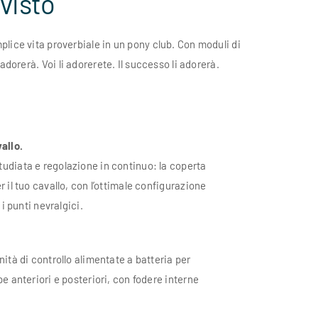
visto
plice vita proverbiale in un pony club. Con moduli di
adorerà. Voi li adorerete. Il successo li adorerà.
allo.
diata e regolazione in continuo: la coperta
 il tuo cavallo, con l’ottimale configurazione
 i punti nevralgici.
ità di controllo alimentate a batteria per
e anteriori e posteriori, con fodere interne