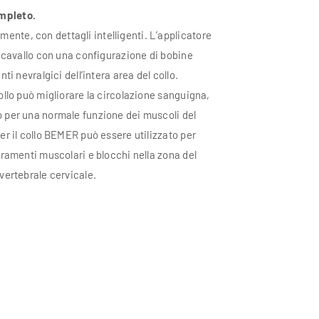
mpleto.
nte, con dettagli intelligenti. L’applicatore
ro cavallo con una configurazione di bobine
unti nevralgici dell’intera area del collo.
collo può migliorare la circolazione sanguigna,
o per una normale funzione dei muscoli del
per il collo BEMER può essere utilizzato per
tiramenti muscolari e blocchi nella zona del
 vertebrale cervicale.