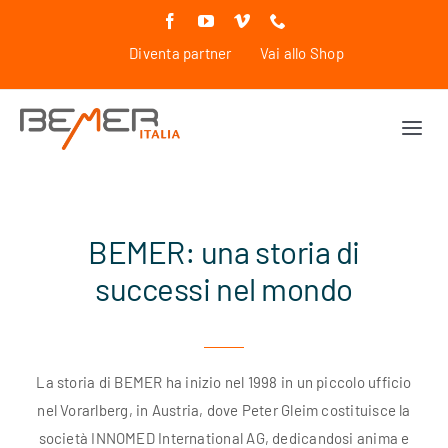
Salta
al
Diventa partner
Vai allo Shop
contenuto
Togg
Navi
Human Line
BEMER: una storia di
Horse Line
successi nel mondo
Dog Line
La storia di BEMER ha inizio nel 1998 in un piccolo ufficio
Azienda
nel Vorarlberg, in Austria, dove Peter Gleim costituisce la
società INNOMED International AG, dedicandosi anima e