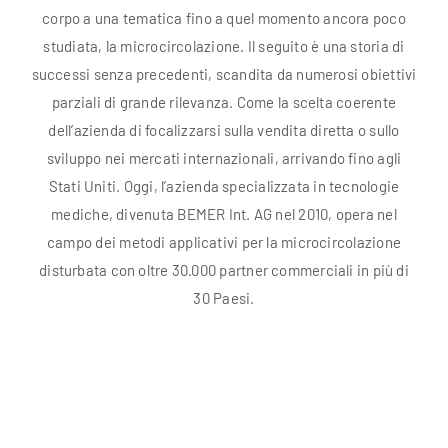
Eventi
corpo a una tematica fino a quel momento ancora poco
studiata, la microcircolazione. Il seguito è una storia di
Video
successi senza precedenti, scandita da numerosi obiettivi
parziali di grande rilevanza. Come la scelta coerente
dell’azienda di focalizzarsi sulla vendita diretta o sullo
Contatti
sviluppo nei mercati internazionali, arrivando fino agli
Stati Uniti. Oggi, l’azienda specializzata in tecnologie
mediche, divenuta BEMER Int. AG nel 2010, opera nel
campo dei metodi applicativi per la microcircolazione
disturbata con oltre 30.000 partner commerciali in più di
30 Paesi.