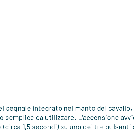
 su entrambi i
impostazione. Il
schiena del
nuo e senza
del segnale integrato nel manto del cavallo
to semplice da utilizzare. L’accensione avv
 (circa 1,5 secondi) su uno dei tre pulsant