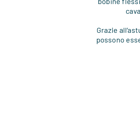
bobine fless
cava
Grazie all’as
possono esse
Regolabile in maniera cont
Adatto per grandi e piccoli
La coperta si adatta rapidamente e perfet