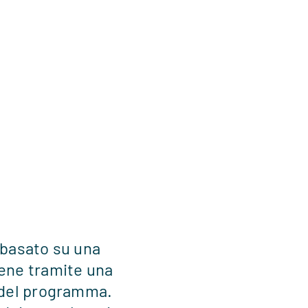
, basato su una
iene tramite una
i del programma.