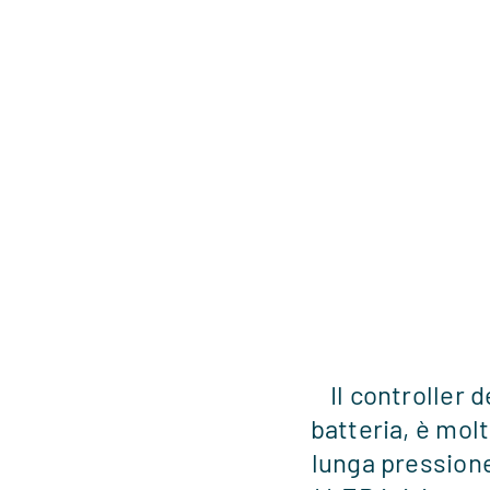
dimensione. Le robuste chiusure a strappo
lati garantiscono un’ottima tenuta in ogni 
meccanismo di scorrimento centrale sulla 
cavallo è facile da regolare in modo conti
complicazioni.
Il controller 
batteria, è mol
lunga pressione